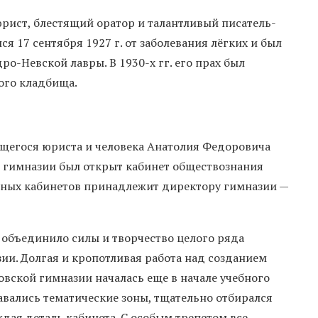
ст, блестящий оратор и талантливый писатель-
 17 сентября 1927 г. от заболевания лёгких и был
о-Невской лавры. В 1930-х гг. его прах был
ого кладбища.
щегося юриста и человека Анатолия Федоровича
ой гимназии был открыт кабинет обществознания
енных кабинетов принадлежит директору гимназии —
объединило силы и творчество целого ряда
ии. Долгая и кропотливая работа над созданием
овской гимназии началась еще в начале учебного
вались тематические зоны, тщательно отбирался
дая деталь кабинета. С особым трепетом все