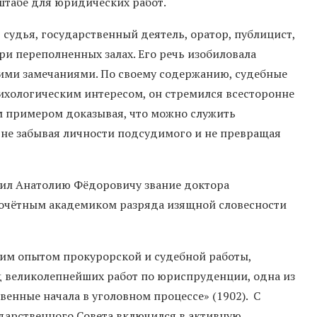
штабе для юридических работ.
судья, государственный деятель, оратор, публицист,
ри переполненных залах. Его речь изобиловала
ими замечаниями. По своему содержанию, судебные
сихологическим интересом, он стремился всесторонне
им примером доказывая, что можно служить
 не забывая личности подсудимого и не превращая
ил Анатолию Фёдоровичу звание доктора
н почётным академиком разряда изящной словесности
им опытом прокурорской и судебной работы,
 великолепнейших работ по юриспруденции, одна из
енные начала в уголовном процессе» (1902). С
сударственного Совета включился в активную