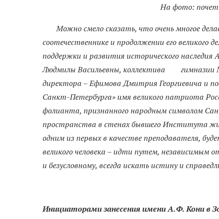
На фото: почет
Можно смело сказать, что очень многое делае
соотечественнике и продолжении его великого д
поддержки и развития исторического наследия А
Людмилы Васильевны, коллектива гимназии № 
директора – Ефимова Дмитрия Георгиевича и по
Санкт-Петербурга» имя великого патриота Росс
фолианта, признанного народным символом Санк
пространства в стенах бывшего Института жив
одним из первых в качестве преподавателя, буд
великого человека – идти путем, независимым от
и безусловному, всегда искать истину и справедл
Инициаторами занесения имени А.Ф. Кони в 