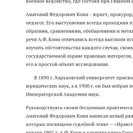
военное ведомство, где состоял при Главном 
Анатолий Федорович Кони – юрист, прокурор, 
педагог. Его выступления всегда проходили п
образами, сравнениями, обобщениями и метк
речи А.Ф. Кони отличались всегда высоким п
изучить обстоятельства каждого случая, сво
государственной охране правовых интересов,
его в простой объект исследования.
В 1890 г. Харьковский университет присво
юридических наук, а в 1900 г. он был избра
Императорской Академии наук.
Руководствуясь своим бесценным практическ
Анатолий Федорович Кони написал целый ряд
которых посвящена судебной этике — «Нравств
января 1907 г. А.Ф. Кони в качестве члена Го