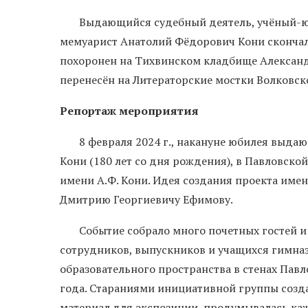
Выдающийся судебный деятель, учёный-юри
мемуарист Анатолий Фёдорович Кони скончался
похоронен на Тихвинском кладбище Александр
перенесён на Литераторские мостки Волковск
Репортаж мероприятия
8 февраля 2024 г., накануне юбилея выдаю
Кони (180 лет со дня рождения), в Павловск
имени А.Ф. Кони. Идея создания проекта им
Дмитрию Георгиевичу Ефимову.
Событие собрало много почетных гостей и 
сотрудников, выпускников и учащихся гимназ
образовательного пространства в стенах Павл
года. Стараниями инициативной группы созда
материал для экспозиции, продумывалась каж