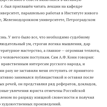
 г. был приглашён читать лекции на кафедре
иверситет, параллельно работал в Институте живого
те, Железнодорожном университете, Петроградском
ь. У него было все, что необходимо судебному
блюдательный ум, строгая логика мышления, дар
ратурное мастерство, а главное — огромная теплота,
 человеческим поступкам. Сам А.Ф. Кони говорил:
 нравственным интересам русского народа, и
и разу не заставили меня отступить от принятого
тивно занимался публицистикой и оставил после
х речей, он представлял ряд рефератов, докладов,
урные увлечения юриста отмечены Российской
членом по разряду изящной словесности и получил
р художественных произведений.