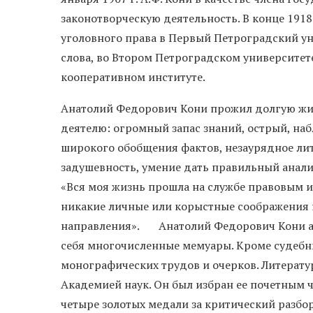
законотворческую деятельность. В конце 1918
уголовного права в Первый Петроградский ун
слова, во Втором Петроградском университе
кооперативном институте.
Анатолий Федорович Кони прожил долгую жизн
деятелю: огромный запас знаний, острый, на
широкого обобщения фактов, незаурядное лите
задушевность, умение дать правильный анализ
«Вся моя жизнь прошла на службе правовым и
никакие личные или корыстные соображения н
направления». Анатолий Федорович Кони ак
себя многочисленные мемуары. Кроме судебны
монографических трудов и очерков. Литерат
Академией наук. Он был избран ее почетным 
четыре золотых медали за критический разбо