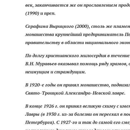
век, заканчивается же он прославлением прод
(1990) и преп.
Серафима Вырицкого (2000), столь же пламе
монашества крупнейший предприниматель Пет
правительству в области национального экон
По долгу христианского милосердия в течен
В.Н. Муравьев оказывал помощь ряду храмов,
неимущим и страждущим.
В 1920-е годы он принял монашество, подвиз
Свято-Троицкой Александро-Невской лавре.
В конце 1926 г. он принял великую схиму с и
Лавры (в 1930 г. из-за болезни он переехал в
Петербурга). С 1927-го и так до cамой его с