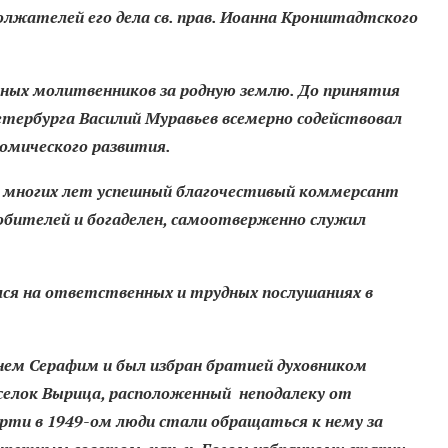
олжателей его дела св. прав. Иоанна Кронштадтского
нных молитвенников за родную землю. До принятия
ербурга Василий Муравьев всемерно содействовал
омического развития.
ие многих лет успешный благочестивый коммерсант
 обителей и богаделен, самоотверженно служил
ался на ответственных и трудных послушаниях в
менем Серафим и был избран братией духовником
 поселок Вырица, расположенный неподалеку от
мерти в 1949-ом люди стали обращаться к нему за