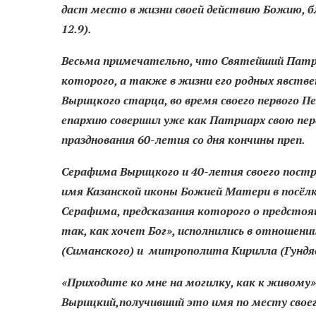
даст место в жизни своей действию Божию, 
12.9).
Весьма примечательно, что Святейший Патриа
которого, а также в жизни его родных явств
Вырицкого старца, во время своего первого 
епархию совершил уже как Патриарх свою пер
празднования 60-летия со дня кончины преп.
Серафима Вырицкого и 40-летия своего постри
имя Казанской иконы Божией Матери в посёлк
Серафима, предсказания которого о предсто
так, как хочет Бог», исполнились в отношен
(Симанского) и митрополита Кирилла (Гундяе
«Приходите ко мне на могилку, как к живому
Вырицкий,
получивший это имя по месту своег