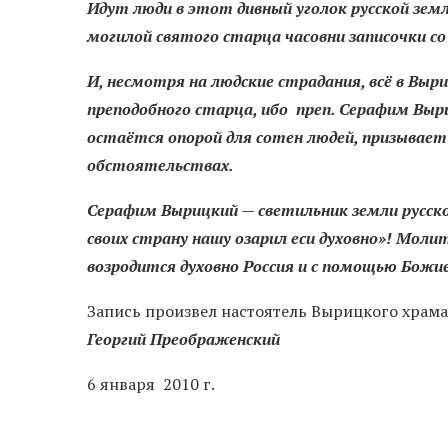
Идут люди в этот дивный уголок русской зем
могилой святого старца часовни записочки с
И, несмотря на людские страдания, всё в В
преподобного старца, ибо преп. Серафим Выр
остаётся опорой для сотен людей, призывает
обстоятельствах.
Серафим Вырицкий — светильник земли русско
своих страну нашу озарил еси духовно»! Моли
возродится духовно Россия и с помощью Божи
Запись произвел настоятель Вырицкого храм
Георгий Преображенский
6 января 2010 г.