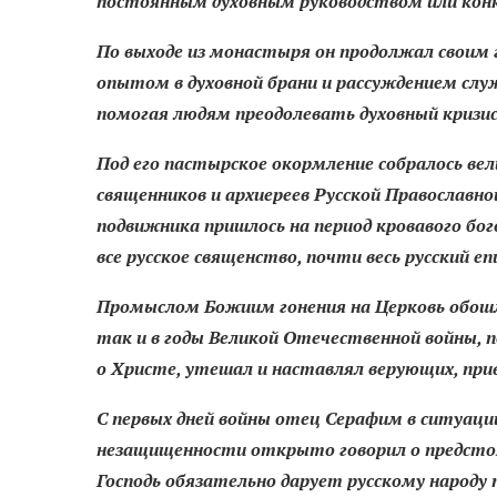
постоянным духовным руководством или кон
По выходе из монастыря он продолжал своим
опытом в духовной брани и рассуждением слу
помогая людям преодолевать духовный кризис
Под его пастырское окормление собралось вел
священников и архиереев Русской Православно
подвижника пришлось на период кровавого бо
все русское священство, почти весь русский е
Промыслом Божиим гонения на Церковь обошли
так и в годы Великой Отечественной войны, п
о Христе, утешал и наставлял верующих, прив
С первых дней войны отец Серафим в ситуации
незащищенности открыто говорил о предстоящ
Господь обязательно дарует русскому народу п