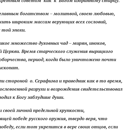
кретным советом как к Богом избранному старцу.
 главным богатством – молитвой, своею любовью,
жить широким массам верующих всех сословий,
 той эпохи.
икое множество духовных чад – мирян, иноков,
й Церкви. Время старческого служения вырицкого
гоборчества, период, когда было уничтожено почти
пископат.
 стороной о. Серафима и праведник как в то время,
ослевоенной разрухи и возрождения свидетельствовал
одил к Богу заблудшие души.
 своей личной предельной хрупкости,
ей победе русского оружия, твердо веря, что
обеду, если тот укрепится в вере своих отцов, если