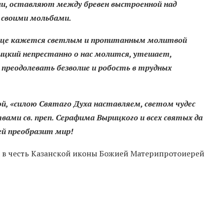
ли, оставляют между бревен выстроенной над
о своими мольбами.
ырице кажется светлым и пропитанным молитвой
ицкий непрестанно о нас молится, утешает,
 преодолевать безволие и робость в трудных
й, «силою Святаго Духа наставляем, светом чудес
твами св. преп. Серафима Вырицкого и всех святых да
ей преобразит мир!
а в честь Казанской иконы Божией Материпротоиерей