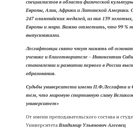
специалистов в области физической культуры 
Европы, Азии,
Африки и Латинской Америки. 
247 олимпийских медалей, из них 139 золотых
Европы и мира. Важно отметить, что 99 % тр
выпускниками.
Лесгафтовцы свят
о чтут память об основат
ученике и благотворителе – Иннокентии Сиби
становлении и развитии первого в России высш
образования.
Судьбы университета имени П.Ф.Лесгафта и 
тем, что мировую спортивную славу Великому
университет»
От имени преподавательского состава и студ
Университета
Владимир Ульянович Агеевец